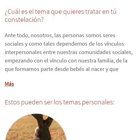
¿Cuál es el tema que quieres tratar en tú
constelación?
Ante todo, nosotros, las personas somos seres
sociales y como tales dependemos de los vínculos
interpersonales entre nuestras comunidades sociales,
empezando con el vínculo con nuestra familia, de la
que formamos parte desde bebés al nacer y que
garantiza nuestra supervivencia. Pero a menudo estos
Más
vínculos no son sanos.
Las constelaciones familiares siguen el enfoque
Estos pueden ser los temas personales:
sistémico que los problemas en las relaciones sociales,
en el contexto profesional o en el mundo emocional
tienen una influencia sistémica y pueden expresar un
orden inapropiado del sistema familiar. Su objetivo es