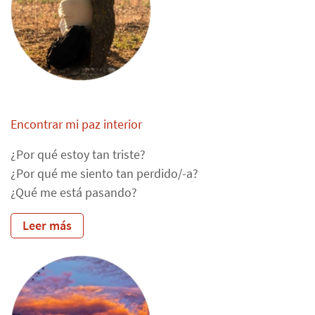
restablecer el orden del sistema familiar e intentar
descargar así al sistema completo: los parientes y los
amigos se vuelven a llevar bien, las parejas se vuelven
a encontrar o bien se separaran definitivamente, los
sentimientos pesados se vuelven suaves, los niños
vuelven a ser amados, los padres perdonados, el éxito
profesional finalmente es una realidad. En su esencia,
Encontrar mi paz interior
el trabajo de las constelaciones es un trabajo de
¿Por qué estoy tan triste?
reconciliación que puede ayudar a devolver a la vida su
¿Por qué me siento tan perdido/-a?
ritmo natural y abrirle el camino a nuevas
¿Qué me está pasando?
oportunidades.
Leer más